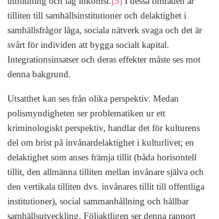
utbildning och låg inkomst.
[3]
I dessa områden är
tilliten till samhällsinstitutioner och delaktighet i
samhällsfrågor låga, sociala nätverk svaga och det är
svårt för individen att bygga socialt kapital.
Integrationsinsatser och deras effekter måste ses mot
denna bakgrund.
Utsatthet kan ses från olika perspektiv. Medan
polismyndigheten ser problematiken ur ett
kriminologiskt perspektiv, handlar det för kulturens
del om brist på invånardelaktighet i kulturlivet; en
delaktighet som anses främja tillit (båda horisontell
tillit, den allmänna tilliten mellan invånare själva och
den vertikala tilliten dvs. invånares tillit till offentliga
institutioner), social sammanhållning och hållbar
samhällsutveckling. Följaktligen ser denna rapport