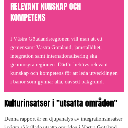
RELEVANT KUNSKAP OCH
KOMPETENS
I Västra Götalandsregionen vill man att ett
gemensamt Västra Götaland, jämställdhet,
integration samt internationalisering ska
genomsyra regionen. Därför behövs relevant
kunskap och kompetens för att leda utvecklingen
i banor som gynnar alla, oavsett bakgrund.
Kulturinsatser i "utsatta områden"
Denna rapport är en djupanalys av integrationsinsatser
i några så kallade utsatta områden i Västra Götaland.